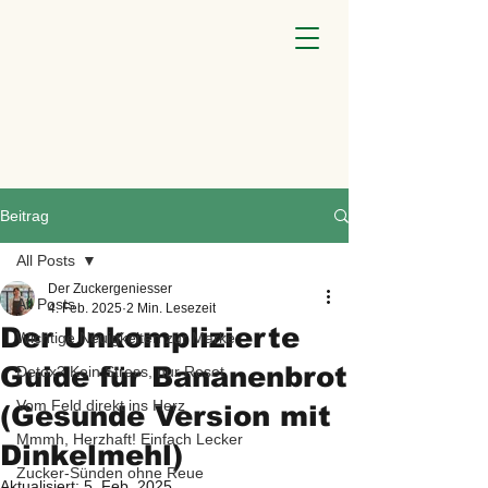
Beitrag
All Posts
Der Zuckergeniesser
All Posts
4. Feb. 2025
2 Min. Lesezeit
Der Unkomplizierte
Wichtige Neuigkeiten zur Marke
Guide für Bananenbrot
Detox? Kein Stress, nur Reset
Vom Feld direkt ins Herz
(Gesunde Version mit
Mmmh, Herzhaft! Einfach Lecker
Dinkelmehl)
Zucker-Sünden ohne Reue
Aktualisiert:
5. Feb. 2025