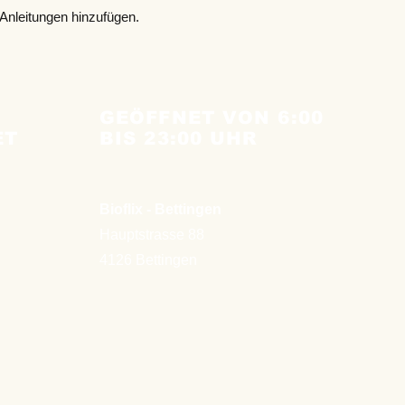
zu gewinnen.
 Anleitungen hinzufügen.
GEÖFFNET VON 6:00
ET
BIS 23:00 UHR
Bioflix - Bettingen
Hauptstrasse 88
4126 Bettingen