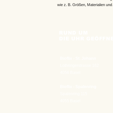
wie z. B. Größen, Materialien und
RUND UM
DIE UHR GEÖFFN
Bioflix - St. Johann
Lothringerstrasse 162
4056 Basel
Bioflix - Spalenring
Spalenring 115
4055 Basel