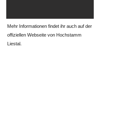
Mehr Informationen findet ihr auch auf der
offiziellen Webseite von Hochstamm
Liestal.
info@bioflix.ch
FOLGE UNS AUF
SO ERREICHST DU UNS
RUND UM
DIE UHR GEÖFFNET
Bioflix - St. Johann