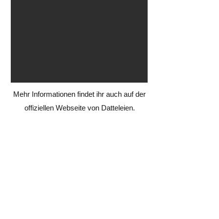
Mehr Informationen findet ihr auch auf der
offiziellen Webseite von Datteleien.
+41 61 551 99 77
info@bioflix.ch
follow us on