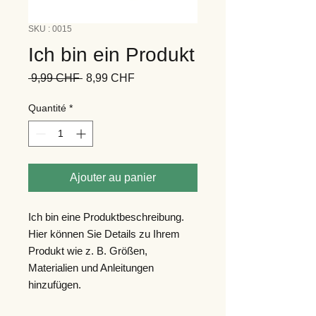
SKU : 0015
Ich bin ein Produkt
Prix
Prix
 9,99 CHF 
8,99 CHF
original
promotionnel
Quantité
*
Ajouter au panier
Ich bin eine Produktbeschreibung.
Hier können Sie Details zu Ihrem
Produkt wie z. B. Größen,
Materialien und Anleitungen
hinzufügen.