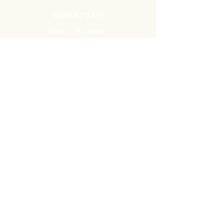
OUVERT 24/7
Bioflix - St. Johann
Lothringerstrasse 162
4056 Basel
Bioflix - Spalenring
Spalenring 115
4055 Basel
Bioflix - Gundeli
Hochstrasse 64
4053 Basel
Bioflix - Westfeld
Im Westfeld 8 (Seite Boulevard)
4055 Basel