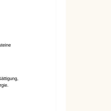
steine 
ättigung, 
gie.