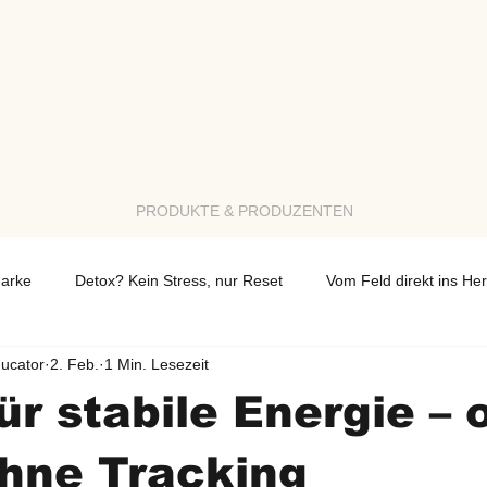
PRODUKTE & PRODUZENTEN
Marke
Detox? Kein Stress, nur Reset
Vom Feld direkt ins He
ducator
2. Feb.
1 Min. Lesezeit
Zucker-Sünden ohne Reue
Thema des Monats
ür stabile Energie –
hne Tracking