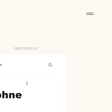
ÜBER BIOFLIX
rz
 ohne