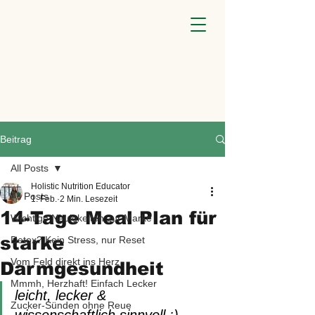
Beitrag
All Posts
Holistic Nutrition Educator
All Posts
1. Feb.
2 Min. Lesezeit
14-Tage Meal Plan für
Wichtige Neuigkeiten zur Marke
starke
Detox? Kein Stress, nur Reset
Vom Feld direkt ins Herz
Darmgesundheit
Mmmh, Herzhaft! Einfach Lecker
leicht, lecker & 
Zucker-Sünden ohne Reue