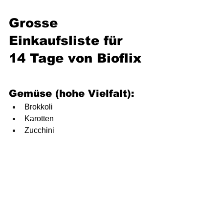
Grosse 
Einkaufsliste für 
14 Tage von Bioflix
Gemüse (hohe Vielfalt):
Brokkoli
Karotten
Zucchini
Spinat
Blumenkohl
Süßkartoffeln
Tomaten
Gurken
Paprika
Zwiebeln